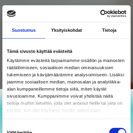
Ravintovalmentaja
Tiina Pulkkinen
Suostumus
Yksityiskohdat
Tietoja
Moikka maailma!
Tämä sivusto käyttää evästeitä
Käytämme evästeitä tarjoamamme sisällön ja mainosten
räätälöimiseen, sosiaalisen median ominaisuuksien
tukemiseen ja kävijämäärämme analysoimiseen. Lisäksi
jaamme sosiaalisen median, mainosalan ja analytiikka-
alan kumppaneillemme tietoja siitä, miten käytät
sivustoamme. Kumppanimme voivat yhdistää näitä
tietoja muihin tietoihin, joita olet antanut heille tai joita on
kerätty, kun olet käyttänyt heidän palvelujaan.
Tervetuloa WordPressiin. Tämä on ensimmäinen
Suostumuksen
artikkelisi. Muokkaa sitä tai poista se ja aloita
Välttämätön